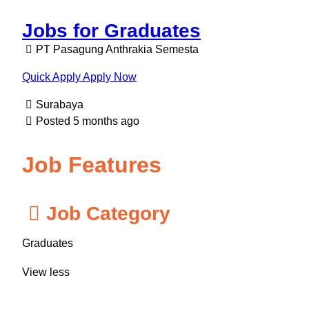
r
d
Jobs for Graduates
s
PT Pasagung Anthrakia Semesta
Quick Apply
Apply Now
Surabaya
Posted 5 months ago
Job Features
Job Category
Graduates
View less