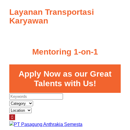
Layanan Transportasi
Karyawan
Mentoring 1-on-1
Apply Now as our Great
Talents with Us!
K
e
y
w
o